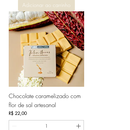
Adicionar ao carrinho
Chocolate caramelizado com
flor de sal artesanal
Preço
R$ 22,00