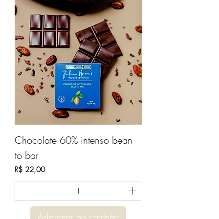
Chocolate 60% intenso bean
to bar
Preço
R$ 22,00
Adicionar ao carrinho