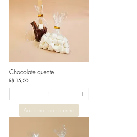
Chocolate quente
Preço
R$ 15,00
Adicionar ao carrinho