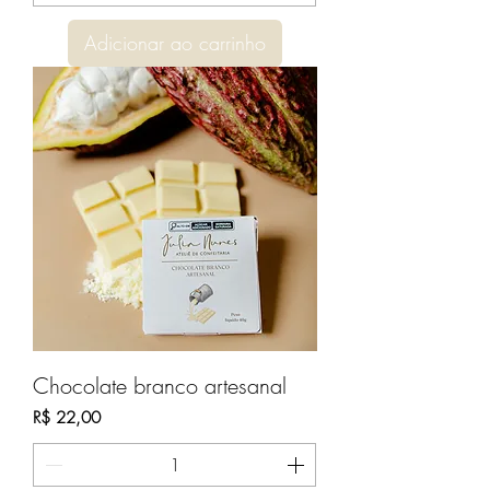
Adicionar ao carrinho
Chocolate branco artesanal
Preço
R$ 22,00