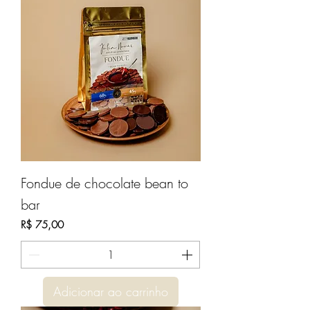
Fondue de chocolate bean to
bar
Preço
R$ 75,00
Adicionar ao carrinho